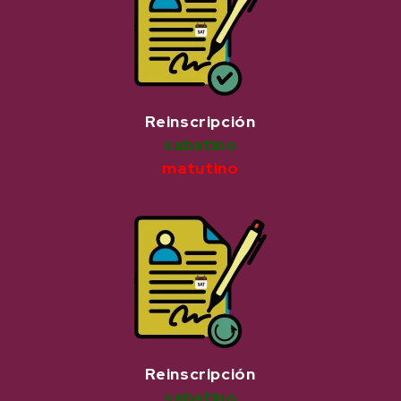
Reinscripción
sabatino
matutino
Reinscripción
sabatino